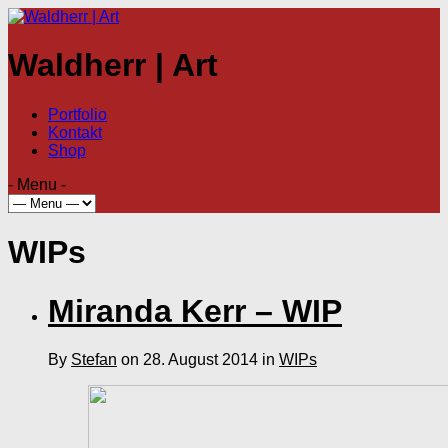
Waldherr | Art
Portfolio
Kontakt
Shop
- Menu -
WIPs
Miranda Kerr – WIP
By
Stefan
on 28. August 2014 in
WIPs