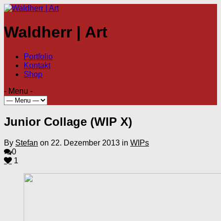
Waldherr | Art
Portfolio
Kontakt
Shop
- Menu -
Junior Collage (WIP X)
By
Stefan
on 22. Dezember 2013 in
WIPs
0
1