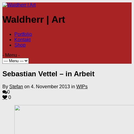
Waldherr | Art
Portfolio
Kontakt
Shop
- Menu -
Sebastian Vettel – in Arbeit
By
Stefan
on 4. November 2013 in
WIPs
0
0